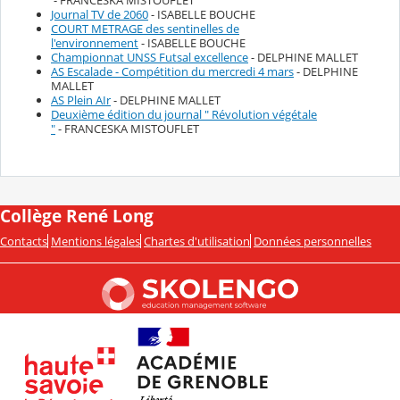
- FRANCESKA MISTOUFLET
Journal TV de 2060
- ISABELLE BOUCHE
COURT METRAGE des sentinelles de
l'environnement
- ISABELLE BOUCHE
Championnat UNSS Futsal excellence
- DELPHINE MALLET
AS Escalade - Compétition du mercredi 4 mars
- DELPHINE
MALLET
AS Plein AIr
- DELPHINE MALLET
Deuxième édition du journal " Révolution végétale
"
- FRANCESKA MISTOUFLET
Collège René Long
Contacts
Mentions légales
Chartes d'utilisation
Données personnelles