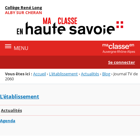
Panneau de gestion des cookies
Collège René Long
Menu de la rubrique
Contenu
ALBY SUR CHERAN
MENU
Se connecter
Vous êtes ici :
Accueil
›
L'établissement
›
Actualités
›
Blog
›
Journal TV de
2060
L'établissement
Actualités
Agenda