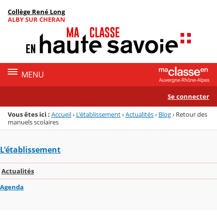
Panneau de gestion des cookies
Collège René Long
Menu de la rubrique
Contenu
ALBY SUR CHERAN
MENU
Se connecter
Vous êtes ici :
Accueil
›
L'établissement
›
Actualités
›
Blog
›
Retour des
manuels scolaires
L'établissement
Actualités
Agenda