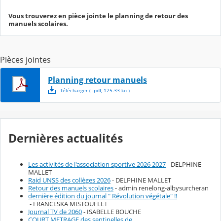
Vous trouverez en pièce jointe le planning de retour des
manuels scolaires.
Pièces jointes
Planning retour manuels
Télécharger
( .
pdf
,
125.33
ko
)
Dernières actualités
Les activités de l'association sportive 2026 2027
- DELPHINE
MALLET
Raid UNSS des collèges 2026
- DELPHINE MALLET
Retour des manuels scolaires
- admin renelong-albysurcheran
dernière édition du journal " Révolution végétale" !!
- FRANCESKA MISTOUFLET
Journal TV de 2060
- ISABELLE BOUCHE
COURT METRAGE des sentinelles de