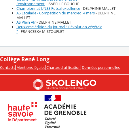
l'environnement
- ISABELLE BOUCHE
Championnat UNSS Futsal excellence
- DELPHINE MALLET
AS Escalade - Compétition du mercredi 4 mars
- DELPHINE
MALLET
AS Plein AIr
- DELPHINE MALLET
Deuxième édition du journal " Révolution végétale
"
- FRANCESKA MISTOUFLET
Collège René Long
Contacts
Mentions légales
Chartes d'utilisation
Données personnelles