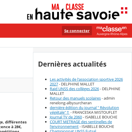
Se connecter
Dernières actualités
Les activités de l'association sportive 2026
2027
- DELPHINE MALLET
Raid UNSS des collèges 2026
- DELPHINE
MALLET
Retour des manuels scolaires
- admin
renelong-albysurcheran
dernière édition du journal " Révolution
végétale" !!
- FRANCESKA MISTOUFLET
Journal TV de 2060
- ISABELLE BOUCHE
COURT METRAGE des sentinelles de
ge, différentes
l'environnement
- ISABELLE BOUCHE
cence à 28€,
Championnat UNSS Futsal
mpétitions.