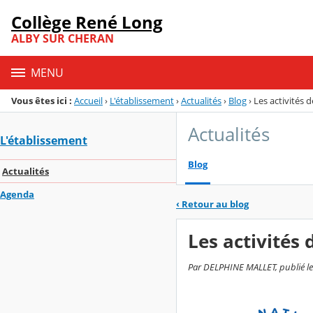
Panneau de gestion des cookies
Collège René Long
Menu de la rubrique
Contenu
ALBY SUR CHERAN
MENU
Vous êtes ici :
Accueil
›
L'établissement
›
Actualités
›
Blog
›
Les activités 
Actualités
L'établissement
Blog
Actualités
Agenda
‹
Retour au blog
Les activités 
Par DELPHINE MALLET, publié le m