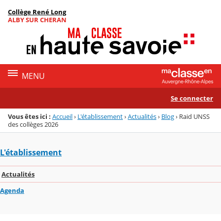
Panneau de gestion des cookies
Collège René Long
Menu de la rubrique
Contenu
ALBY SUR CHERAN
MENU
Se connecter
Vous êtes ici :
Accueil
›
L'établissement
›
Actualités
›
Blog
›
Raid UNSS
des collèges 2026
L'établissement
Actualités
Agenda