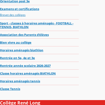
Orientation post 3e
Examens et certifications
Brevet des collèges
Sport - classes à horaires aménagés - FOOTBALL -
TENNIS- BIATHLON
Association des Parents d'élèves
Bien vivre au collège
Horaires aménagés biathlon
Rentrée en 5e, 4e et 3e
Rentrée année scolaire 2026-2027
Classe horaires aménagés BIATHLON
Horaires aménagés tennis
Classe Tennis
Collège René Long