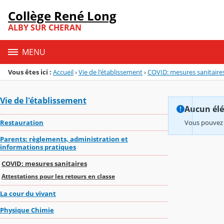
Panneau de gestion des cookies
Collège René Long
Menu de la rubrique
Contenu
ALBY SUR CHERAN
MENU
Vous êtes ici :
Accueil
›
Vie de l'établissement
›
COVID: mesures sanitaire
Vie de l'établissement
Aucun élém
Restauration
Vous pouvez 
Parents: règlements, administration et
informations pratiques
COVID: mesures sanitaires
Attestations pour les retours en classe
La cour du vivant
Physique Chimie