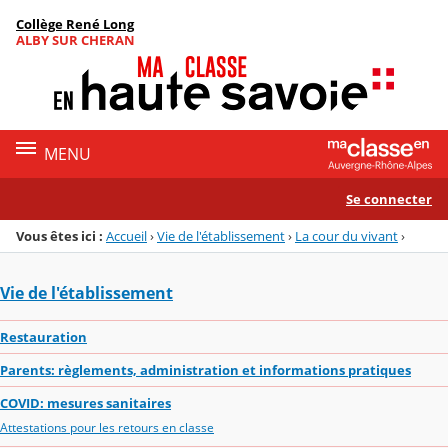
Panneau de gestion des cookies
Collège René Long
Menu de la rubrique
Contenu
ALBY SUR CHERAN
MENU
Se connecter
Vous êtes ici :
Accueil
›
Vie de l'établissement
›
La cour du vivant
›
Vie de l'établissement
Restauration
Parents: règlements, administration et informations pratiques
COVID: mesures sanitaires
Attestations pour les retours en classe