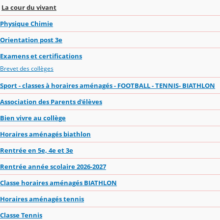
La cour du vivant
Physique Chimie
Orientation post 3e
Examens et certifications
Brevet des collèges
Sport - classes à horaires aménagés - FOOTBALL - TENNIS- BIATHLON
Association des Parents d'élèves
Bien vivre au collège
Horaires aménagés biathlon
Rentrée en 5e, 4e et 3e
Rentrée année scolaire 2026-2027
Classe horaires aménagés BIATHLON
Horaires aménagés tennis
Classe Tennis